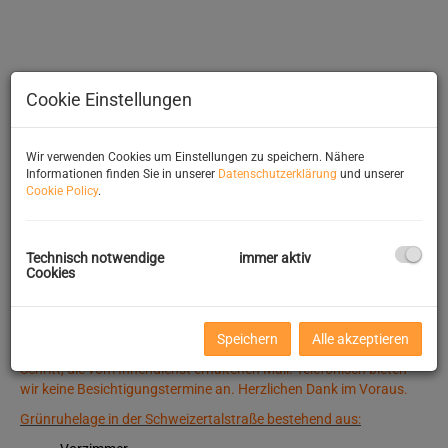
Cookie Einstellungen
Wir verwenden Cookies um Einstellungen zu speichern. Nähere
Wohnzimmer
Informationen finden Sie in unserer
Datenschutzerklärung
und unserer
Cookie Policy
.
Technisch notwendige
immer aktiv
Cookies
Beschreibung
Es können nur schriftliche Anfragen mit vollständigen
Speichern
Alle akzeptieren
Kontaktabgaben bearbeitet werden. Bitte lesen Sie als weiteren
Schritt, die vom Innendienst erhaltenen Mail. Telefonisch bieten
wir keine Besichtigungstermine an. Herzlichen Dank im Voraus.
Grünruhelage in der Schweizertalstraße bestehend aus: