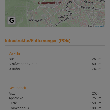
Tiles ©
basemap.at
Infrastruktur/Entfernungen (POIs)
Verkehr
Bus
250 m
Straßenbahn / Bus
1500 m
U-Bahn
750 m
Gesundheit
Arzt
250 m
Apotheke
250 m
Klinik
1500 m
Krankenhaus
1000 m